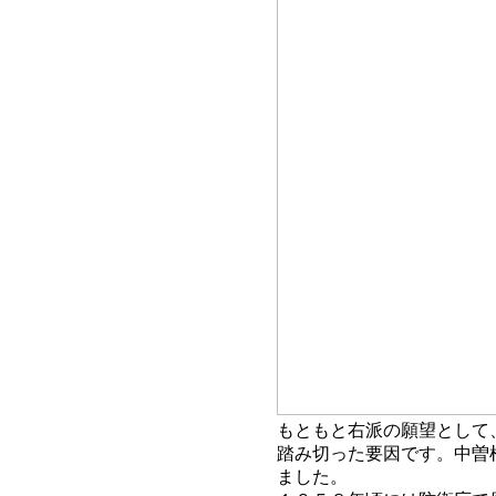
もともと右派の願望として
踏み切った要因です。中曽
ました。