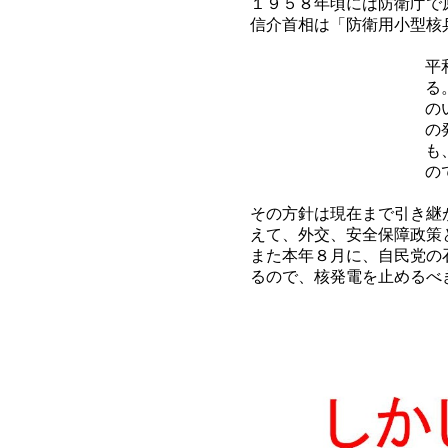
１９５８年頃には防衛庁で
信介首相は「防衛用小型核
平
る
の
の
も
の
その方針は現在まで引き継
えて、外交、安全保障政策
また本年８月に、自民党の
るので、核発電を止めるべ