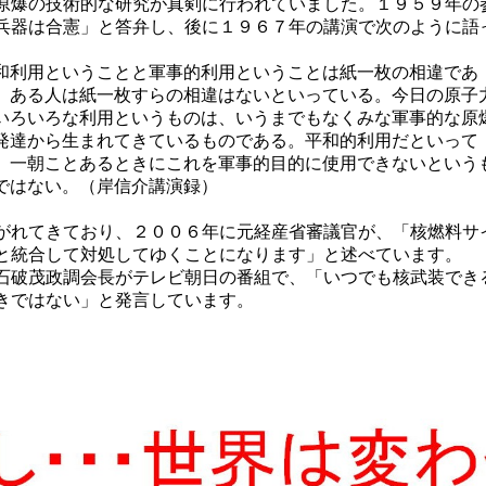
原爆の技術的な研究が真剣に行われていました。１９５９年の
兵器は合憲」と答弁し、後に１９６７年の講演で次のように語
和利用ということと軍事的利用ということは紙一枚の相違であ
。ある人は紙一枚すらの相違はないといっている。今日の原子
いろいろな利用というものは、いうまでもなくみな軍事的な原
発達から生まれてきているものである。平和的利用だといって
、一朝ことあるときにこれを軍事的目的に使用できないという
ではない。（岸信介講演録）
がれてきており、２００６年に元経産省審議官が、「核燃料サ
と統合して対処してゆくことになります」と述べています。
石破茂政調会長がテレビ朝日の番組で、「いつでも核武装でき
きではない」と発言しています。