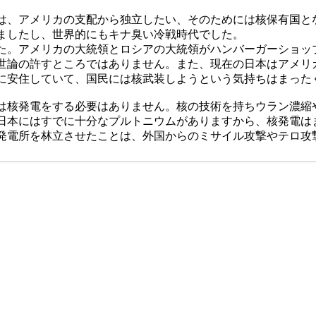
は、アメリカの支配から独立したい、そのためには核保有国と
ましたし、世界的にもキナ臭い冷戦時代でした。
た。アメリカの大統領とロシアの大統領がハンバーガーショッ
世論の許すところではありません。また、現在の日本はアメリ
に安住していて、国民には核武装しようという気持ちはまった
は核発電をする必要はありません。核の技術を持ちウラン濃縮
日本にはすでに十分なプルトニウムがありますから、核発電は
発電所を林立させたことは、外国からのミサイル攻撃やテロ攻