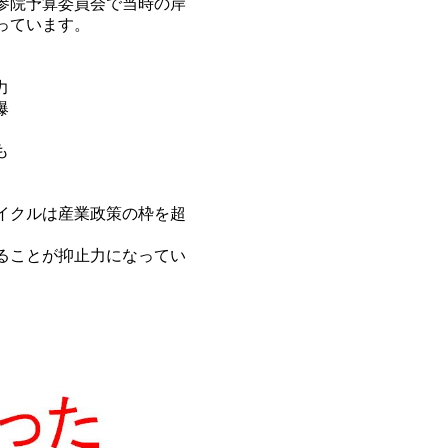
参院予算委員会で当時の岸
っています。
力
爆
も
イクルは産業政策の枠を超
ることが抑止力になってい