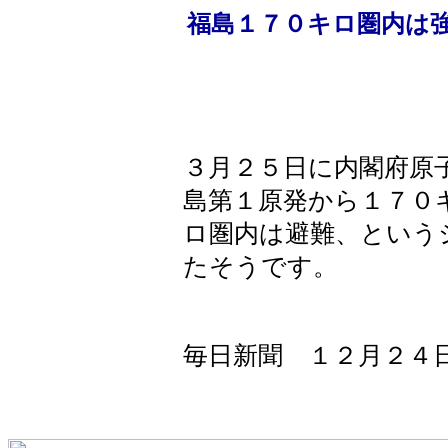
福島１７０キロ圏内は
３月２５日に内閣府原
島第１原発から１７０
ロ圏内は避難、という
たそうです。
毎日新聞 １２月２４