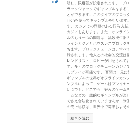
0
明し、限度額が設定されます。 ブロ
ラックジャックでギャンブルをすること
とができます。このタイプのブロック
Tronを使ってギャンブルを行います
す。 カジノでの問題のある行為 
カジノもあります。また、オンライ
ルのもう一つの問題は、乱数発生器
ラインカジノとハウスレスブロックチ
ちます。ブロックチェーンは、すべ
録されます。他人との社会的交流は
レンドリスト、ロビーが用意されて
す。多くのブロックチェーンカジノ
しプレイが可能です。 百聞は一見に
ギャンブルの世界がオフラインカジ
ンブルによって、ゲームはプレイヤ
いつでも、どこでも、好みのゲーム
ームなどの一般的なギャンブルが楽
でさえ合法化されていませんが、米
の売上総額は、世界中で毎年およそ4
続きを読む