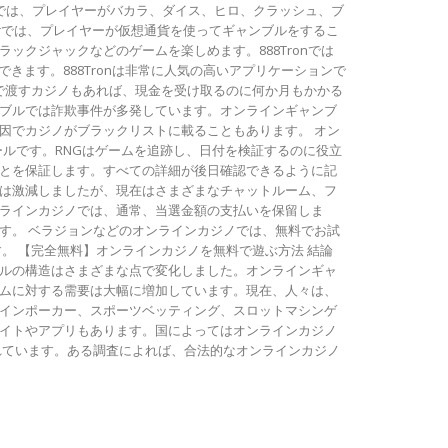
etでは、プレイヤーがバカラ、ダイス、ヒロ、クラッシュ、ブ
Fairでは、プレイヤーが仮想通貨を使ってギャンブルをするこ
クジャックなどのゲームを楽しめます。888Tronでは
できます。888Tronは非常に人気の高いアプリケーションで
で渡すカジノもあれば、現金を受け取るのに何か月もかかる
ブルでは詐欺事件が多発しています。オンラインギャンブ
因でカジノがブラックリストに載ることもあります。 オン
ールです。RNGはゲームを追跡し、日付を検証するのに役立
とを保証します。すべての詳細が後日確認できるように記
は激減しましたが、現在はさまざまなチャットルーム、フ
ラインカジノでは、通常、当選金額の支払いを保留しま
す。 ベラジョンなどのオンラインカジノでは、無料でお試
。 【完全無料】オンラインカジノを無料で遊ぶ方法 結論
ルの構造はさまざまな点で変化しました。オンラインギャ
ムに対する需要は大幅に増加しています。現在、人々は、
インポーカー、スポーツベッティング、スロットマシンゲ
イトやアプリもあります。国によってはオンラインカジノ
れています。ある調査によれば、合法的なオンラインカジノ