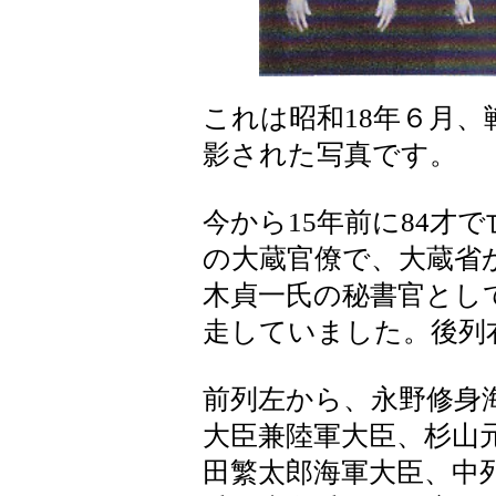
これは昭和18年６月
影された写真です。
今から15年前に84才
の大蔵官僚で、大蔵省
木貞一氏の秘書官とし
走していました。後列
前列左から、永野修身
大臣兼陸軍大臣、杉山
田繁太郎海軍大臣、中