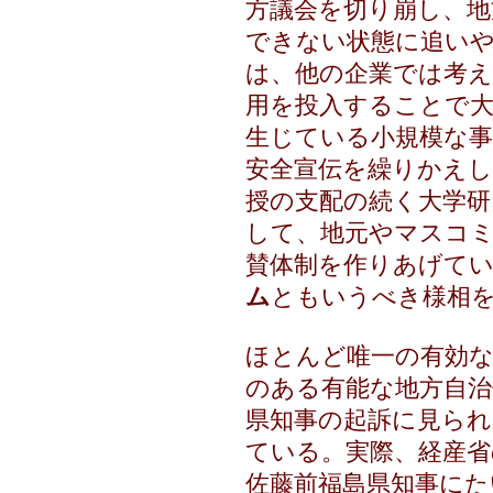
方議会を切り崩し、地
できない状態に追い
は、他の企業では考
用を投入することで
生じている小規模な事
安全宣伝を繰りかえし
授の支配の続く大学研
して、地元やマスコ
賛体制を作りあげて
ム
ともいうべき様相
ほとんど唯一の有効
のある有能な地方自治
県知事の起訴に見ら
ている。実際、経産
佐藤前福島県知事にた