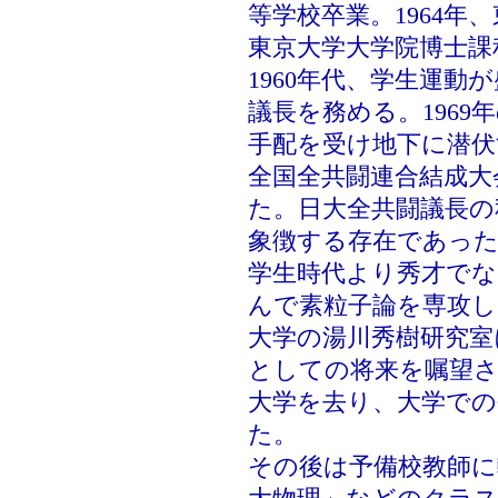
等学校卒業。1964年
東京大学大学院博士課
1960年代、学生運
議長を務める。196
手配を受け地下に潜伏
全国全共闘連合結成大
た。日大全共闘議長の
象徴する存在であっ
学生時代より秀才でな
んで素粒子論を専攻し
大学の湯川秀樹研究室
としての将来を嘱望
大学を去り、大学で
た。
その後は予備校教師に