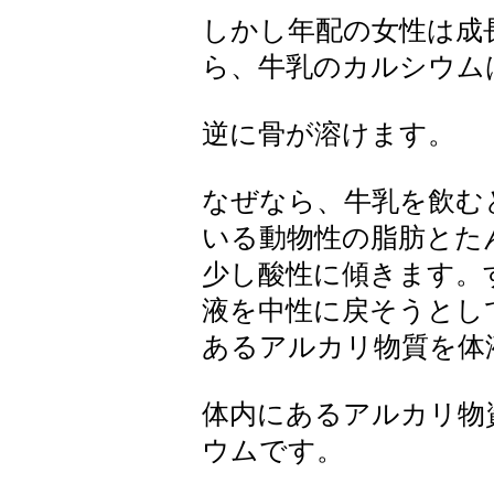
しかし年配の女性は成
ら、牛乳のカルシウム
逆に骨が溶けます。
なぜなら、牛乳を飲む
いる動物性の脂肪とた
少し酸性に傾きます。
液を中性に戻そうとし
あるアルカリ物質を体
体内にあるアルカリ物
ウムです。