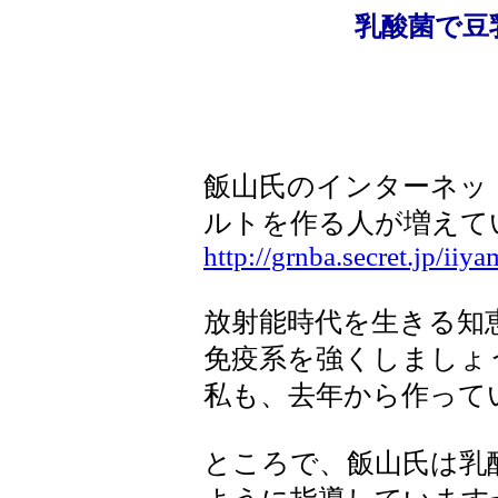
乳酸菌で豆
飯山氏のインターネッ
ルトを作る人が増えて
http://grnba.secret.jp/ii
放射能時代を生きる知
免疫系を強くしましょ
私も、去年から作って
ところで、飯山氏は乳