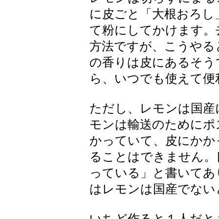
に皮ごと「大根おろし
て粉にしてかけます。
方法ですが、こうやる
の香りは皮にあるそう
ら、いつでも使えて便
ただし、レモンは国産
モンは輸送のためにポ
かっていて、皮にかか
ることはできません。
っている」と書いてあ
はレモンは国産でない
いちど作ると１人だと