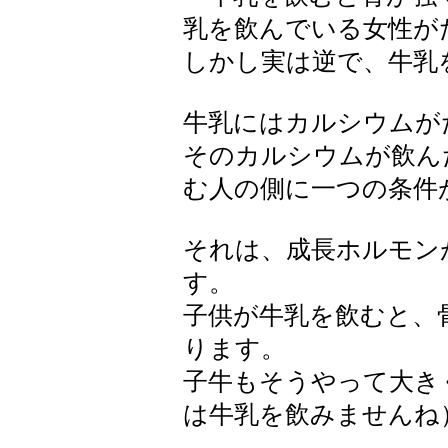
乳を飲んでいる女性が
しかし実は逆で、牛乳
牛乳にはカルシウムが
そのカルシウムが飲ん
む人の側に一つの条件
それは、成長ホルモン
す。
子供が牛乳を飲むと、
ります。
子牛もそうやって大き
は牛乳を飲みませんね