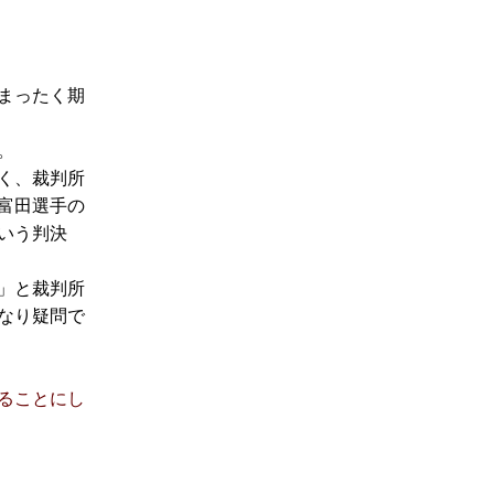
まったく期
。
く、裁判所
富田選手の
いう判決
」と裁判所
なり疑問で
ることにし