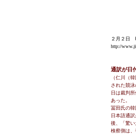
２月２日 
http://www.
通訳が日
（仁川（韓
された競泳
日は裁判所
あった。
冨田氏の韓
日本語通訳
後、「驚い
検察側は、