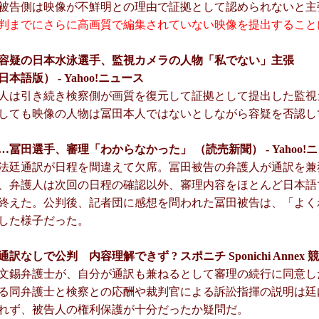
被告側は映像が不鮮明との理由で証拠として認められないと主
判までにさらに高画質で編集されていない映像を提出すること
容疑の日本水泳選手、監視カメラの人物「私でない」主張
本語版） - Yahoo!ニュース
人は引き続き検察側が画質を復元して証拠として提出した監視
しても映像の人物は冨田本人ではないとしながら容疑を否認し
冨田選手、審理「わからなかった」 （読売新聞） - Yahoo!
法廷通訳が日程を間違えて欠席。冨田被告の弁護人が通訳を兼
、弁護人は次回の日程の確認以外、審理内容をほとんど日本語
終えた。公判後、記者団に感想を問われた冨田被告は、「よく
した様子だった。
訳なしで公判 内容理解できず ? スポニチ Sponichi Annex 
文錫弁護士が、自分が通訳も兼ねるとして審理の続行に同意し
る同弁護士と検察との応酬や裁判官による訴訟指揮の説明は廷
れず、被告人の権利保護が十分だったか疑問だ。