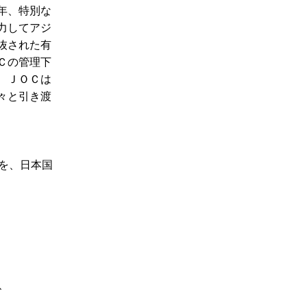
年、特別な
力してアジ
抜された有
Ｃの管理下
、ＪＯＣは
々と引き渡
を、日本国
、