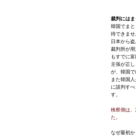
裁判にはま
韓国でまと
待できませ
日本から盗
裁判所が用
もすでに富
主張が正し
が、韓国で
また韓国人
に談判すべ
す。
検察側は、
た。
なぜ最初か