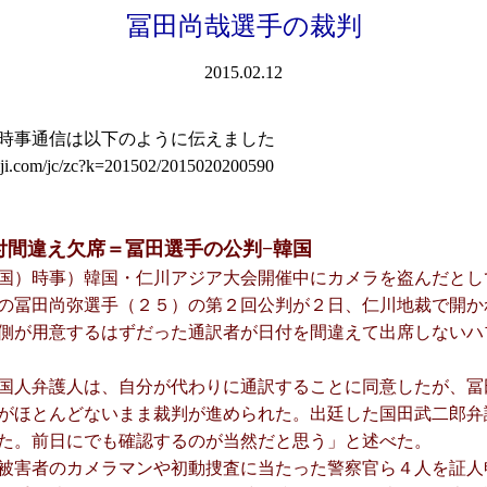
冨田尚哉選手の裁判
2015.02.12
時事通信は以下のように伝えました
jiji.com/jc/zc?k=201502/2015020200590
付間違え欠席＝冨田選手の公判−韓国
国）時事）韓国・仁川アジア大会開催中にカメラを盗んだとし
の冨田尚弥選手（２５）の第２回公判が２日、仁川地裁で開か
側が用意するはずだった通訳者が日付を間違えて出席しないハ
国人弁護人は、自分が代わりに通訳することに同意したが、冨
がほとんどないまま裁判が進められた。出廷した国田武二郎弁
た。前日にでも確認するのが当然だと思う」と述べた。
被害者のカメラマンや初動捜査に当たった警察官ら４人を証人