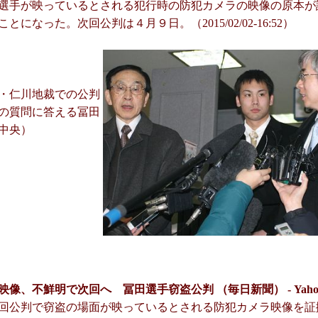
選手が映っているとされる犯行時の防犯カメラの映像の原本が
とになった。次回公判は４月９日。（2015/02/02-16:52）
・仁川地裁での公判
の質問に答える冨田
中央）
映像、不鮮明で次回へ 冨田選手窃盗公判 （毎日新聞） - Yaho
回公判で窃盗の場面が映っているとされる防犯カメラ映像を証