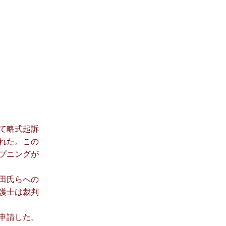
て略式起訴
れた。この
プニングが
田氏らへの
護士は裁判
申請した。