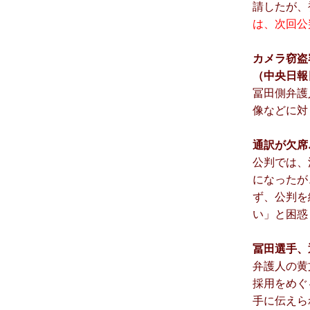
請したが、
は、次回公
カメラ窃盗
（中央日報日
冨田側弁護
像などに対
通訳が欠席…
公判では、
になったが
ず、公判を
い」と困惑
冨田選手、通
弁護人の黄
採用をめぐ
手に伝えら