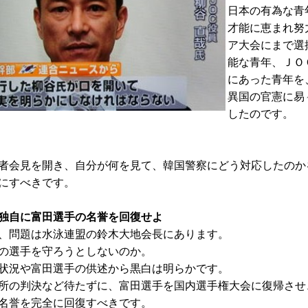
日本の有為な青
才能に恵まれ努
ア大会にまで選
能な青年、ＪＯ
にあった青年を
異国の官憲に易
したのです。
者会見を開き、自分が何を見て、韓国警察にどう対応したのか
にすべきです。
独自に富田選手の名誉を回復せよ
、問題は水泳連盟の鈴木大地会長にあります。
の選手を守ろうとしないのか。
状況や富田選手の供述から黒白は明らかです。
所の判決など待たずに、富田選手を国内選手権大会に復帰させ
名誉を完全に回復すべきです。