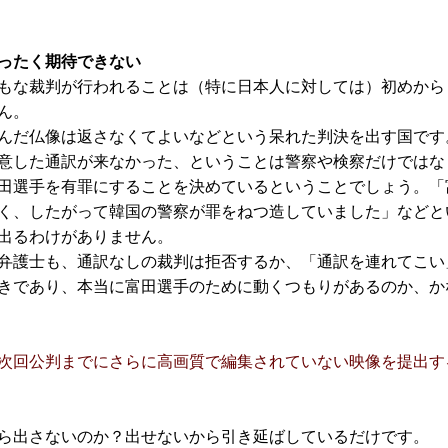
ったく期待できない
もな裁判が行われることは（特に日本人に対しては）初めから
ん。
んだ仏像は返さなくてよいなどという呆れた判決を出す国です
意した通訳が来なかった、ということは警察や検察だけではな
田選手を有罪にすることを決めているということでしょう。「
く、したがって韓国の警察が罪をねつ造していました」などと
出るわけがありません。
弁護士も、通訳なしの裁判は拒否するか、「通訳を連れてこい
きであり、本当に富田選手のために動くつもりがあるのか、か
次回公判までにさらに高画質で編集されていない映像を提出す
ら出さないのか？出せないから引き延ばしているだけです。