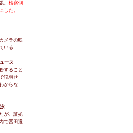
張。
検察側
にした。
カメラの映
ている
ニュース
務すること
で説明せ
わからな
競泳
たが、証拠
内で冨田選