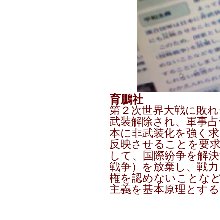
育鵬社
第２次世界大戦に敗れ
武装解除され、軍事占
本に非武装化を強く求
反映させることを要
して、国際紛争を解決
戦争）を放棄し、戦力
権を認めないことな
主義を基本原理とす