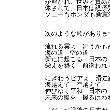
が解かれ、世界と貿易
体されて、日本は経済
ソニーもホンダも新憲
次のような歌がありま
流れる雲よ 舞うかも
海の道 空の道
新たに起こる 日本の
栄えを築く 前衛われ
にぎわうピアよ 滑走
海越えて 空越えて
伸びゆく平和 日本の
未来の鍵を 握るはわ