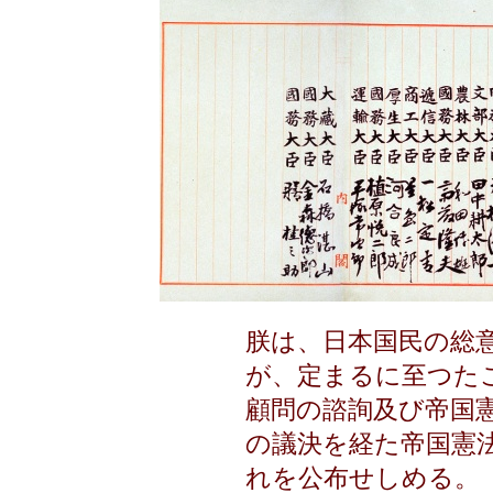
朕は、日本国民の総
が、定まるに至つた
顧問の諮詢及び帝国
の議決を経た帝国憲
れを公布せしめる。