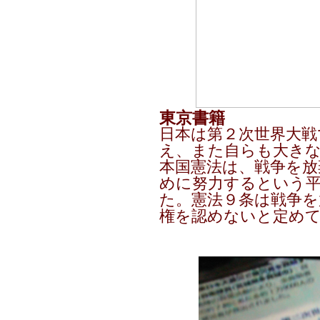
東京書籍
日本は第２次世界大戦
え、また自らも大き
本国憲法は、戦争を放
めに努力するという
た。憲法９条は戦争を
権を認めないと定め