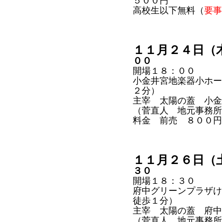
５００円
高校生以下無料（
要事
１１月２４日（
００
開場１８：００
小金井宮地楽器小ホー
２分）
主宰 太陽の蓋 小金
（菅直人 地元事務所
料金 前売 ８００
１１月２６日（
３０
開場１８：３０
府中グリーンプラザけ
徒歩１分）
主宰 太陽の蓋 府中
（菅直人 地元事務所