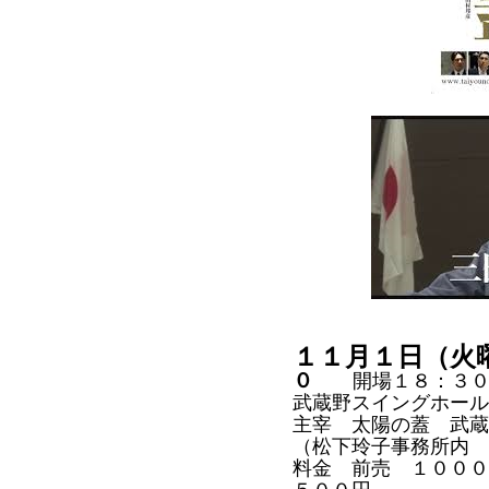
１１月１日（火
０
開場１８：３
武蔵野スイングホール
主宰 太陽の蓋 武蔵
（松下玲子事務所内 
料金 前売 １００