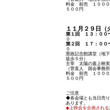
料金 前売 １００
５００円
１１月２９日（
第１回 １３：００
０
第２回 １７：００
０
憲政記念館講堂（地
徒歩５分）
主宰 太陽の蓋上映実
（菅直人 国会事務所
料金 前売 １００
５００円
ご注意
◆各会場とも当日売り
あります。
◆上映会を企画される