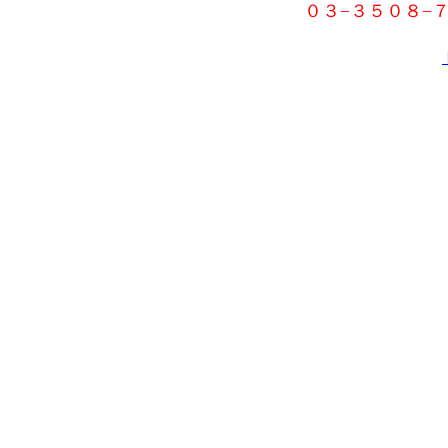
０３−３５０８−７