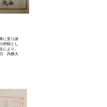
来に至り諸
の所轄とし
るにより、
2日 内務大