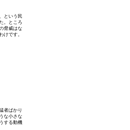
い、という民
た。ところ
国の脅威はな
わけです。
猛者ばかり
うな小さな
うする動機