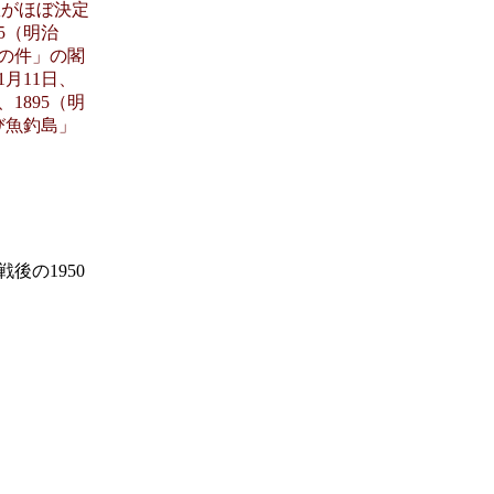
勝敗がほぼ決定
5（明治
の件」の閣
月11日、
1895（明
び魚釣島」
後の1950