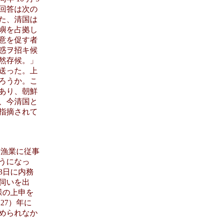
の回答は次の
た、清国は
嶼を占拠し
意を促す者
惑ヲ招キ候
然存候。」
送った。上
ろうか。こ
あり、朝鮮
、今清国と
指摘されて
や漁業に従事
うになっ
3日に内務
の伺いを出
同様の上申を
27）年に
められなか