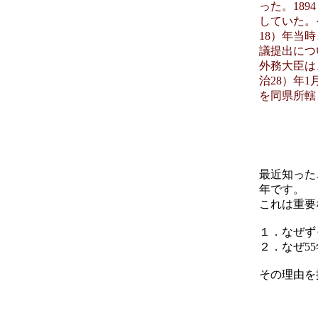
った。189
していた。
18）年当
議提出につ
外務大臣は
治28）年
を同県所轄
最近知った
年です。
これは重要
１．なぜず
２．なぜ5
その理由を