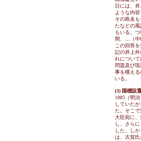
日には、井
ような内容
その島名も
たなどの風
もいる。つ
間、…（中
この回答を
記の井上外
れについて
問題及び琉
事を構える
いる。
(3) 国標
1885（
していたが
た。そこで
大臣宛に、
し、さらに 
した。しか
は、古賀氏