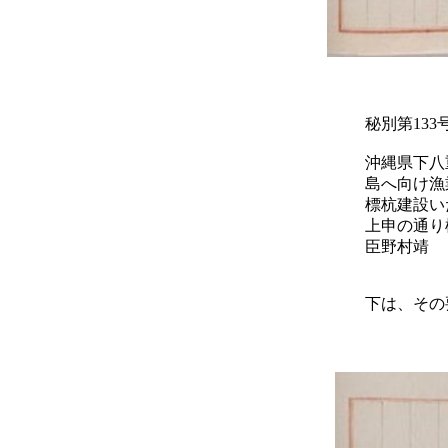
秘別第13
沖縄県下八
島へ向け漁
標杭建設い
上申の通り
臣野村靖
下は、その