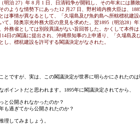
4（明治 27）年 8 月 1 日、日清戦争が開戦し、その年末には
そのような情勢下にあった12 月27 日、野村靖内務大臣は、188
時とは事情が異なるとして、「久場島及び魚釣島へ所轄標杭建設
いて、陸奥宗光外務大臣の意見を求めた。翌1895（明治28）年1
、外務省としては別段異議がない旨回答した。かくして本件は、
1月14日の閣議に提出され、沖縄県知事の上申通り、「久場島及
とし、標杭建設を許可する閣議決定がなされた。
ことですが、実は、この閣議決定が世界に明らかにされたのは戦
なポイントだと思われます。1895年に閣議決定されてから、
っと公開されなかったのか？
5年も過ぎてから公開されたのか？
推理してみましょう。