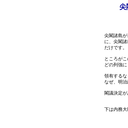
尖
尖閣諸島が
に、尖閣諸
だけです。
ところがこ
どの列強に
領有するな
なぜ、明治
閣議決定が
下は内務大