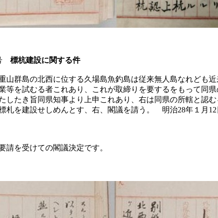
3号
標杭建設に関する件
重山群島の北西に位する久場島魚釣島は従来無人島なれども近
業等を試むる者これあり、これが取締りを要するをもって同県
たしたき旨同県知事より上申これあり、右は同県の所轄と認む
標札を建設せしめんとす、右、閣議を請う。 明治28年１月1
要請を受けての閣議決定です。