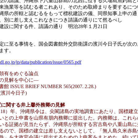
臣の請議、沖縄県下八重山群島の北西に位する久場島魚釣島と
来漁業等を試むる者これあり、そのため取締まりを要するにつ
縄県の所轄と認むるをもって標杭建設の儀、同県知事上申の通
、別に差し支えこれなきにつき請議の通りにて然るべし
建設に関する件、請議の通り 明治28年１月21日
定に至る事情を、国会図書館外交防衛課の濱川今日子氏が次の
ます。
l.go.jp/jp/data/publication/issue/0565.pdf
領有をめぐる論点
の見解を中心に―
SSUE BRIEF NUMBER 565(2007. 2.28.)
(濱川今日子)
標設置に関する井上馨外務卿の見解
明治 18）年、沖縄県令は、尖閣諸島の実地調査にあたり、国標建
いとの上申書を山県有朋内務卿に提出した。内務卿は、これら
いる証拠が見当たらず、沖縄県が所轄する宮古島や八重山島に
るので、国標の建立は差し支えないとして、「無人島久米赤島
件」を太政官会議に提出するための上申案をまとめた。続いて同年 