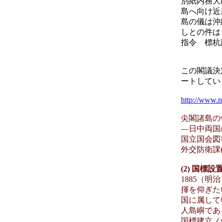
別紙内務大
島へ向け近
島の儀は沖
しとの件は
指令 標杭
この閣議決
ートしてい
http://www.nd
尖閣諸島の
―日中両国
国立国会図書館 I
外交防衛課
(2) 国
1885（
揮を仰ぎた
国に属して
人島嶼であ
国標建立ノ