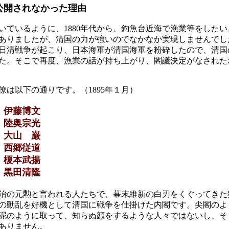
公開されなかった理由
いているように、1880年代から、釣魚台近海で漁業等をした
ありましたが、清国の力が強いのでなかなか実現しませんでし
年に日清戦争が起こり、日本海軍が清国海軍を粉砕したので、清
た。そこで再度、漁業の話が持ち上がり、閣議決定がなされた
僚は以下の通りです。（1895年１月）
 伊藤博文
 陸奥宗光
 大山 巌
 西郷従道
 榎本武揚
 黒田清隆
治の元勲と言われる人たちで、幕末維新の白刃をくぐってきた
の動乱を好機として清国に戦争を仕掛けた内閣です。尖閣のよ
泥のように取って、知らぬ顔をするような人々ではないし、そ
ありません。