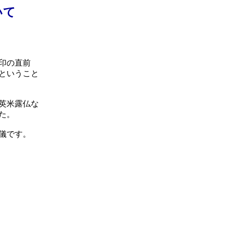
いて
調印の直前
ということ
英米露仏な
た。
儀です。