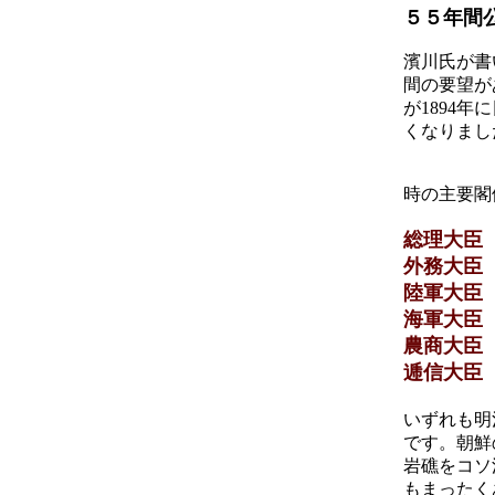
５５年間
濱川氏が書
間の要望が
が1894
くなりまし
時の主要閣
総理大臣
外務大臣
陸軍大臣
海軍大臣
農商大臣
逓信大臣
いずれも明
です。朝鮮
岩礁をコソ
もまったく