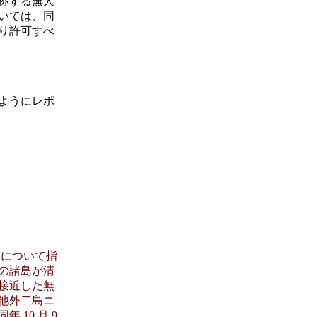
称する無人
いては、同
り許可すべ
ようにレポ
立について指
の諸島が清
接近した無
他外二島ニ
10 月 9