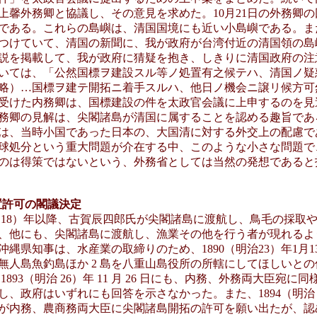
上馨外務卿と協議し、その意見を求めた。10月21日の外務卿
である。これらの島嶼は、清国国境にも近い小島嶼である。ま
つけていて、清国の新聞に、我が政府が台湾付近の清国領の島
説を掲載して、我が政府に猜疑を抱き、しきりに清国政府の注
いては、「公然国標ヲ建設スル等ノ処置有之候テハ、清国ノ疑
略）…国標ヲ建テ開拓ニ着手スルハ、他日ノ機会ニ譲リ候方可
受けた内務卿は、国標建設の件を太政官会議に上申するのを見
務卿の見解は、尖閣諸島が清国に属することを認める趣旨であ
は、当時小国であった日本の、大国清に対する外交上の配慮で
球処分という重大問題が介在する中、このような小さな問題で
のは得策ではないという、外務省としては当然の発想であると
設置許可の閣議決定
明治 18）年以降、古賀辰四郎氏が尖閣諸島に渡航し、鳥毛の採取
、他にも、尖閣諸島に渡航し、漁業その他を行う者が現れるよ
沖縄県知事は、水産業の取締りのため、1890（明治23）年1月1
無人島魚釣島ほか 2 島を八重山島役所の所轄にしてほしいと
1893（明治 26）年 11 月 26 日にも、内務、外務両大臣宛に
し、政府はいずれにも回答を示さなかった。また、1894（明治 
が内務、農商務両大臣に尖閣諸島開拓の許可を願い出たが、認