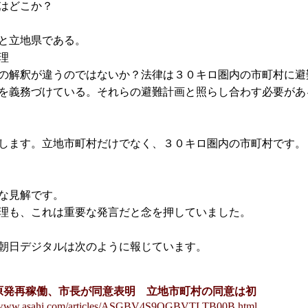
はどこか？
と立地県である。
理
の解釈が違うのではないか？法律は３０キロ圏内の市町村に避
を義務づけている。それらの避難計画と照らし合わす必要があ
します。立地市町村だけでなく、３０キロ圏内の市町村です。
な見解です。
理も、これは重要な発言だと念を押していました。
日の朝日デジタルは次のように報じています。
原発再稼働、市長が同意表明 立地市町村の同意は初
//www.asahi.com/articles/ASGBV4S9QGBVTLTB00B.html