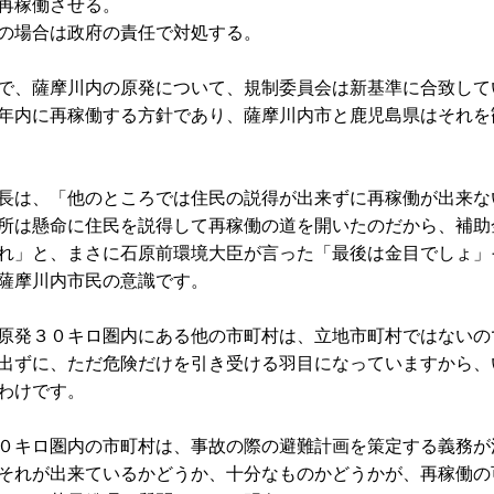
再稼働させる。
の場合は政府の責任で対処する。
で、薩摩川内の原発について、規制委員会は新基準に合致して
年内に再稼働する方針であり、薩摩川内市と鹿児島県はそれを
長は、「他のところでは住民の説得が出来ずに再稼働が出来な
所は懸命に住民を説得して再稼働の道を開いたのだから、補助
れ」と、まさに石原前環境大臣が言った「最後は金目でしょ」
薩摩川内市民の意識です。
原発３０キロ圏内にある他の市町村は、立地市町村ではないの
出ずに、ただ危険だけを引き受ける羽目になっていますから、
わけです。
０キロ圏内の市町村は、事故の際の避難計画を策定する義務が
それが出来ているかどうか、十分なものかどうかが、再稼働の