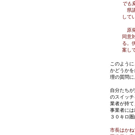
でも
県議
して
原発
同意
る。
案し
このように
かどうかを
理の質問に
自分たちが
のスイッチ
業者が持て
事業者には
３０キロ圏
市長はかね