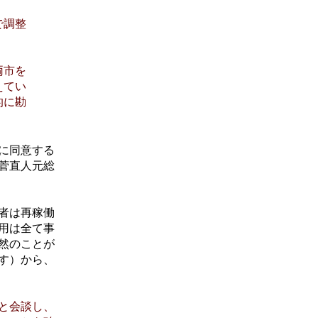
で調整
両市を
えてい
的に勘
に同意する
菅直人元総
者は再稼働
用は全て事
然のことが
す）から、
と会談し、