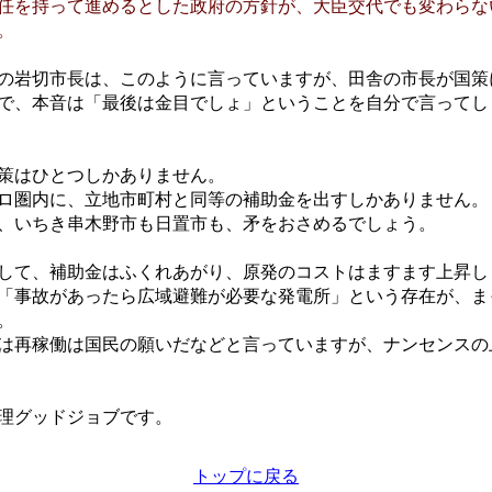
任を持って進めるとした政府の方針が、大臣交代でも変わらな
。
の岩切市長は、このように言っていますが、田舎の市長が国策
で、本音は「最後は金目でしょ」ということを自分で言ってし
策はひとつしかありません。
ロ圏内に、立地市町村と同等の補助金を出すしかありません。
、いちき串木野市も日置市も、矛をおさめるでしょう。
して、補助金はふくれあがり、原発のコストはますます上昇し
「事故があったら広域避難が必要な発電所」という存在が、ま
。
は再稼働は国民の願いだなどと言っていますが、ナンセンスの
理グッドジョブです。
トップに戻る