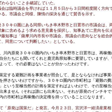
変わらないことを確認していた。
会は臨時議会を早ければ１１月５日から３日間程度開く方向
いる。市議会と同様、陳情の採決を通じて賛否を示す。
３０キロ圏にある同県いちき串木野市と日置市の市議会は、
対象に含めるよう求める意見書を採択し、知事あてに意向を伝
伊藤知事は「薩摩川内市長や市議会、県議会の意向などを総合
て、同意について判断したい」としている。
、川内原発３０キロ圏内のいちき串木野市と日置市は、再稼働
自分たちにも聞いてくれと鹿児島県知事に要望していますが、
よって、その必要はないことが分かったわけです。
策定する避難計画を事業者が照合して、是とならなければ事業
を押さないわけですから、３０キロ圏内の市町村は「避難の費
」という至極当然の計画を策定すればよいわけで、その至極当
出来ません（それは誰にも出来ない。それが原発のインチキで
内の市町村は再稼働の決定権を持っていることになります。
て「原発は国策だ」と発言。今月２３日、宮沢洋一経済産業相