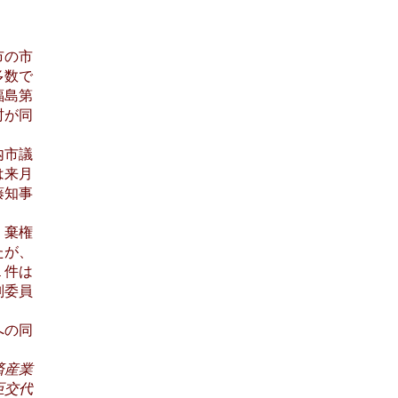
市の市
多数で
福島第
村が同
内市議
は来月
藤知事
、棄権
たが、
１件は
別委員
への同
済産業
臣交代