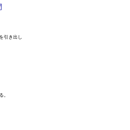
問
を引き出し
る。