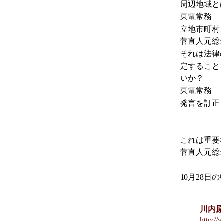
周辺地域と
東電常務
立地市町村
菅直人元総
それは法律
定すること
いか？
東電常務
発言を訂正
これは重要
菅直人元総
10月28
川内
http: