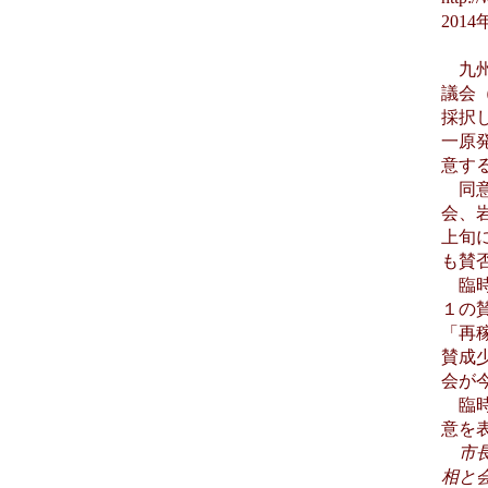
201
九州
議会
採択
一原
意す
同意
会、
上旬
も賛
臨時
１の
「再
賛成
会が
臨時
意を
市
相と