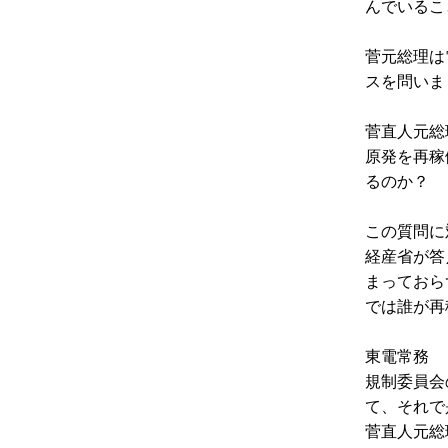
んでいるこ
菅元総理は
スを問いま
菅直人元総
原発を再稼
るのか？
この質問に
経産省が答
まっておら
では誰が再
東電常務
規制委員会
て、それで
菅直人元総