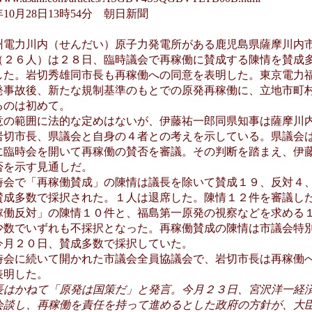
4年10月28日13時54分 朝日新聞
電力川内（せんだい）原子力発電所がある鹿児島県薩摩川内
（２６人）は２８日、臨時議会で再稼働に賛成する陳情を賛成
した。岩切秀雄同市長も再稼働への同意を表明した。東京電力
発事故後、新たな規制基準のもとでの原発再稼働に、立地市町
るのは初めて。
の範囲に法的な定めはないが、伊藤祐一郎同県知事は薩摩川
岩切市長、県議会と自身の４者との考えを示している。県議会
に臨時会を開いて再稼働の賛否を審議。その判断を踏まえ、伊
否を示す見通しだ。
会で「再稼働賛成」の陳情は議長を除いて賛成１９、反対４
賛成多数で採択された。１人は退席した。陳情１２件を審議し
稼働反対」の陳情１０件と、福島第一原発の視察などを求める
少数でいずれも不採択となった。再稼働賛成の陳情は市議会特
今月２０日、賛成多数で採択していた。
会に続いて開かれた市議会全員協議会で、岩切市長は再稼働
表明した。
長はかねて「原発は国策だ」と発言。今月２３日、宮沢洋一経
会談し、再稼働を責任を持って進めるとした政府の方針が、大