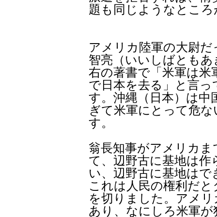
題も同じようなところ
アメリカ陸軍の大尉だ
智亮（いいしばともあ
右の著書で「米軍は米
で日本を去る」と言っ
す。沖縄（日本）は中
ぎて米軍にとって危な
す。
翁長知事がアメリカま
て、辺野古に基地は作
い、辺野古に基地はで
これは人民の権利だと
を切りました。アメリ
あり、なにしろ米軍が