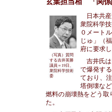
玄葉担当相 「関係
日本共産
衆院科学技
０メート
じゅ」（福
府に要求
（写真）質問
吉井氏は
する吉井英勝
議員＝19日、
で爆発す
衆院科学技術
委
ており、注
塔倒壊な
燃料の崩壊熱をどう取
た。