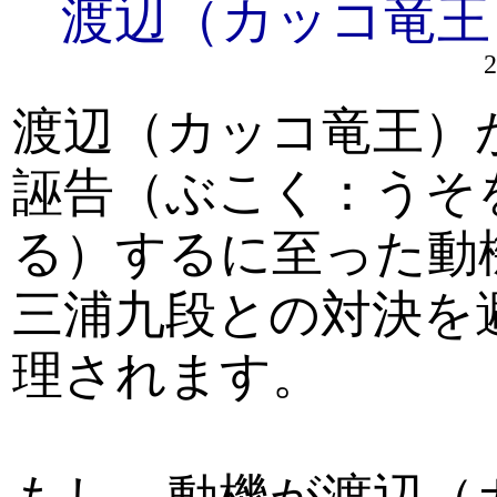
渡辺（カッコ竜王
2
渡辺（カッコ竜王）
誣告（ぶこく：うそ
る）するに至った動
三浦九段との対決を
理されます。