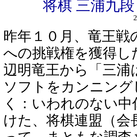
将棋 三浦九段
2
昨年１０月、竜王戦
への挑戦権を獲得し
辺明竜王から「三浦
ソフトをカンニング
く：いわれのない中
けた、将棋連盟（会