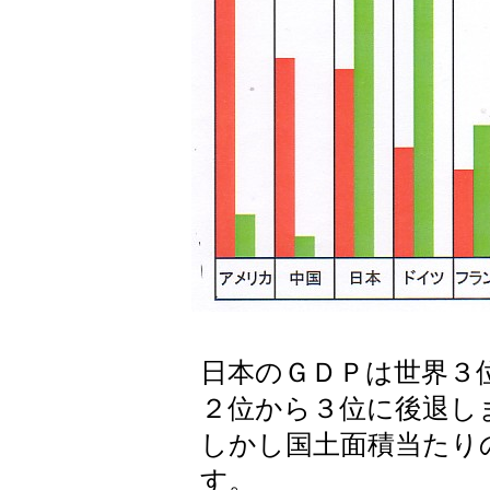
日本のＧＤＰは世界３
２位から３位に後退し
しかし国土面積当たり
す。