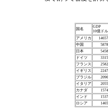
GDP
国名
10億ド
アメリカ
1465
中国
587
日本
545
ドイツ
331
フランス
258
イギリス
224
ブラジル
209
イタリア
205
カナダ
157
インド
153
ロシア
146