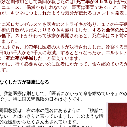
奇妙な副作用として新聞が報じたのは｢
死亡率が３５％も下がっ
うニュース。｢偶然かもしれないが、事実は事実である」と、国
会が、キツネにつままれたような気分が伝わるコメントを発表
。
年に米ロサンゼルスでも医者のストライキがあり、１７の主要
手術の件数がふだんより６０％も減りました。すると
全体の死
％低下
。ストが終わって診療が再開されると、死亡率はスト前
りました。
ラエルでも、1973年に医者のストが決行されました。診察する
1日6万5千人から7千人に激減。するとどうなったか。エルサレ
は「
死亡率が半減した
」と伝えています。
いかに、行く必要もないのに医者にかかって、命を縮めている
ます。
なくした方が健康になる
、救急医療は別として、｢医者にかかって命を縮めている」の
です。特に国民皆保険の日本はそうです。
岡田教授は、右の本の題名にあるように、「検診で
ない」とはっきりと言っていますし、このような情
的な医師からたくさん出されています。