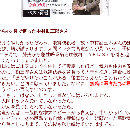
から4ヶ月で逝った中村勘三郎さん
だけくやしかっただろう。歌舞伎役者、故・中村勘三郎さんの
たび、胸が詰まります。人間ドックで食道がんが見つかり、手
か4ヶ月で、肺炎から急性呼吸窮迫症候群（ＡＲＤＳ）を引き起
亡くなってしまいました。
前日にはゴルフコンペを催して準優勝したほど、気力も体力も
たのに。勘三郎さんは歌舞伎界を背負って大志を抱き、舞台に
した。「まだやりたいことがある。後進に伝えたいこともたく
生きたい」と切に願っていました。なのに、
無残に医者たちに
そうとしか言えないのです。
に「もし」はない。しかし、書かずにはいられません。
、人間ドックを受けていなかったら。
、がんを見つけられていなかったら。
食道がんは、一般的な増大スピードから言えば、半年から1年で
たかどうか。その段階でも自覚ｊ症状はなく、悲願だった新歌
けら落としにも出て、その後も演じ続けていたはずです。