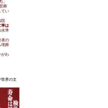
た
」
営葬
してい
病院
亡率は
の水準
患者の
ム埋葬
かがわ
が世界の文