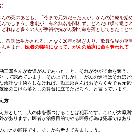
略）
さんの死のあとも、「今まで元気だった人が、がんの治療を始
死んでしまう」悲劇が、有名無名を問わず、どれだけ繰り返さ
。どれほど多くの人が手術や抗がん剤で命を落としてきたこと
し、教訓は生かされることなく20年が過ぎ去り、歌舞伎界の至
さんもまた、
医者の犠牲になって、がんの治療に命を奪われて
た。
勘三郎さんが食道がんであったこと、それがやがて命を奪うこ
として認めています。その上でしかし、がんの進行はそれほど
な余計な手術をしなければ、勘三郎さんはおそらく今でも元気
伎座のこけら落としの舞台に立てただろう、と言っています。
え方
え方として、人の体を傷つけることは犯罪です。これが大原則
外があります。医者が治療目的でやる医療行為は犯罪ではあり
のごとの順序です。そこから考えてみましょう。