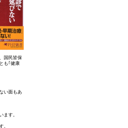
、国民皆保
とも｢健康
ない面もあ
います。
す。