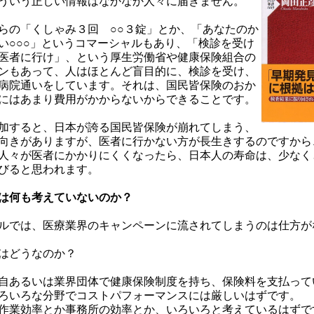
ういう正しい情報はなかなか人々に届きません。
らの「くしゃみ３回 ○○３錠」とか、「あなたのか
い○○○」というコマーシャルもあり、「検診を受け
医者に行け」、という厚生労働省や健康保険組合の
ンもあって、人はほとんど盲目的に、検診を受け、
病院通いをしています。それは、国民皆保険のおか
にはあまり費用がかからないからできることです。
加すると、日本が誇る国民皆保険が崩れてしまう、
向きがありますが、医者に行かない方が長生きするのですから
人々が医者にかかりにくくなったら、日本人の寿命は、少なく
びると思われます。
は何も考えていないのか？
ルでは、医療業界のキャンペーンに流されてしまうのは仕方が
はどうなのか？
自あるいは業界団体で健康保険制度を持ち、保険料を支払って
ろいろな分野でコストパフォーマンスには厳しいはずです。
作業効率とか事務所の効率とか、いろいろと考えているはずで