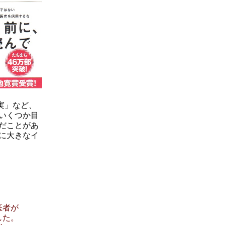
実」など、
いくつか目
だことがあ
に大きなイ
医者が
した。