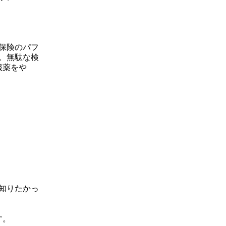
保険のパフ
。無駄な検
服薬をや
知りたかっ
す。