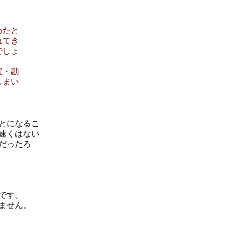
めたと
れてき
でしょ
宝・勘
しまい
とになるこ
速くはない
だったろ
です。
ません。