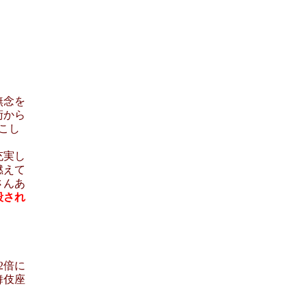
無念を
術から
こし
充実し
燃えて
さんあ
殺され
2倍に
舞伎座