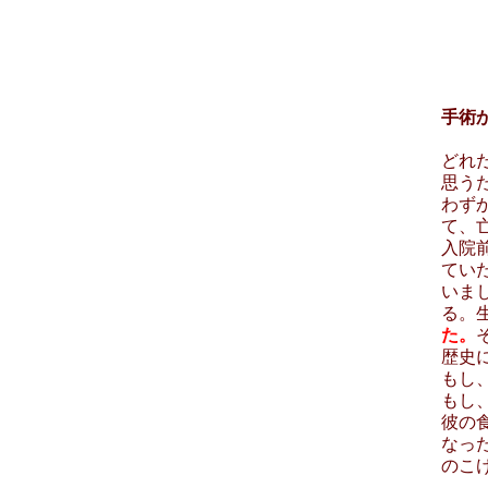
手術
どれ
思う
わず
て、
入院
てい
いま
る。
た。
歴史
もし
もし
彼の
なっ
のこ