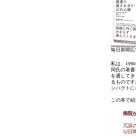
毎日新聞広告 
私は、19
同氏の著書
を通してき
るものです
ンパクトに
この本で紹
病院
冗談
52