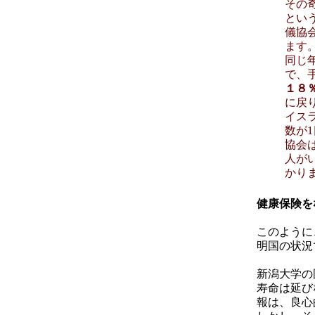
その
とい
儀協
ます
同じ
で、
１８
に戻
イス
数が
協会
人が
かり
健康保険を
このように
明国の状況
新潟大学の
寿命は延び
報は、良心