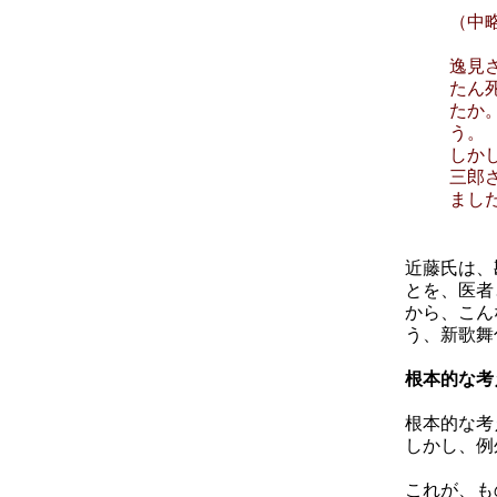
（中
逸見
たん
たか
う。
しか
三郎
まし
近藤氏は、
とを、医者
から、こん
う、新歌舞
根本的な考
根本的な考
しかし、例
これが、も