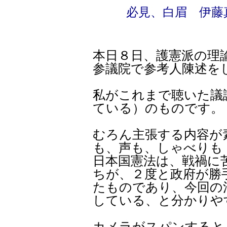
必見、白眉 伊藤
本日８日、護憲派の理
参議院で参考人陳述を
私がこれまで聴いた議
ている）のものです。
むろん主張する内容が
も、声も、しゃべりも
日本国憲法は、戦禍に
ちが、２度と政府が勝
たものであり、今回の
している、と分かりや
カメラがスパンすると