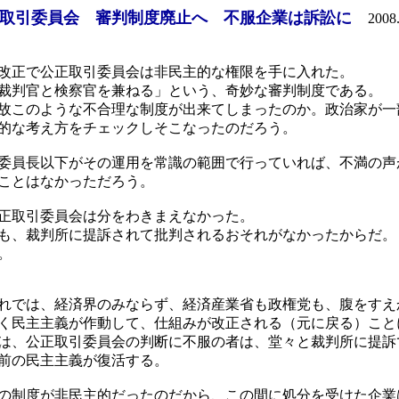
正取引委員会 審判制度廃止へ 不服企業は訴訟に
2008
改正で公正取引委員会は非民主的な権限を手に入れた。
裁判官と検察官を兼ねる」という、奇妙な審判制度である。
故このような不合理な制度が出来てしまったのか。政治家が一
的な考え方をチェックしそこなったのだろう。
委員長以下がその運用を常識の範囲で行っていれば、不満の声
ことはなかっただろう。
正取引委員会は分をわきまえなかった。
も、裁判所に提訴されて批判されるおそれがなかったからだ。
。
れでは、経済界のみならず、経済産業省も政権党も、腹をすえ
く民主主義が作動して、仕組みが改正される（元に戻る）こと
からは、公正取引委員会の判断に不服の者は、堂々と裁判所に提
前の民主主義が復活する。
の制度が非民主的だったのだから、この間に処分を受けた企業