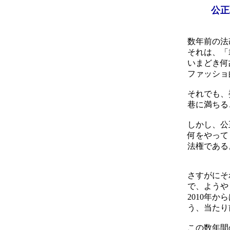
公
数年前の法
それは、「
いまどき何
ファッショ
それでも、
巷に満ちる
しかし、公
何をやって
法権である
さすがにそ
で、ようや
2010年
う、当たり
この数年間