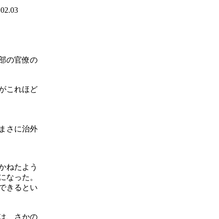
.02.03
部の官僚の
がこれほど
まさに治外
かねたよう
になった。
訴できるとい
は、さかの