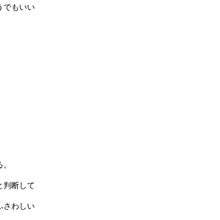
うでもいい
る。
と判断して
ふさわしい