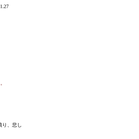
1.27
、
す。
。
憤り、悲し