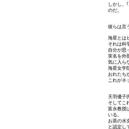
しかし、
のだ。
彼らは言
海星とは
それは科
自分が思
実名を外
気に入ら
海星女学
おれたち
これがネ
天羽優子
そしてこ
富永教授
いる。
お茶の水
と認定し