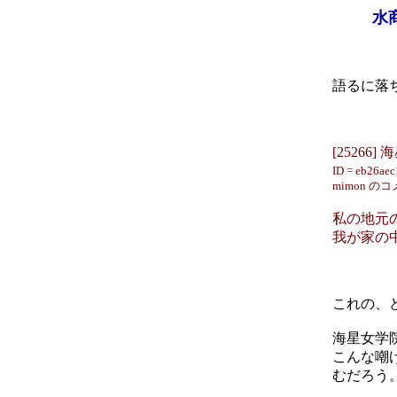
水
語るに落
[25266
ID = eb26ae
mimon のコメン
私の地元
我が家の
これの、
海星女学
こんな嘲
むだろう