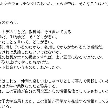
｢水商売ウォッチング｣のおべんちゃら連中は、そんなことはど
うのだろう。
ヒトデのことだ。教科書にそう書いてある。
学だ、生物学だ、そのどこが悪い。
ったことを書いて、どこが悪い。
部に出しているのだから、名指しでからかわれるのは当然だ。
なければ反論したらいいではないか。
院の校長が堂々の反論をすれば、よい宣伝になるではないか。
が取り上げてやったおかげだ。
ット社会というものだ。わかったか。
氏はこれを、仲間の楽しいおしゃべりとして喜んで掲載してい
れは大学の業務なのだと強弁する。
は、この言論が自分の研究室からの情報発信としてふさわしい
女子大学当局もまた、この言論が同学から発信する情報として
ている。