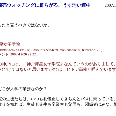
商売ウォッチングに群らがる、うす汚い連中
2007.1
ちたと言うべきではないか。
] 海星女子学院
c169d8a267b539b71e3835595f ( 59a4ec91a9e2cda85c39189cfe4be178 )
ト: 2007-11-26 22:22 :
の神戸には、「神戸海星女子学院」なんていうのがありまして
中(だけではないと思いますが)では、ヒトデ高校と呼んでいま
どこが大学の業務なのか？
院の生徒たちは、いつも礼儀正しくきちんとバスに乗っている
けりを知れば、生徒も先生も卒業生も父母も、関係者はみな、
。