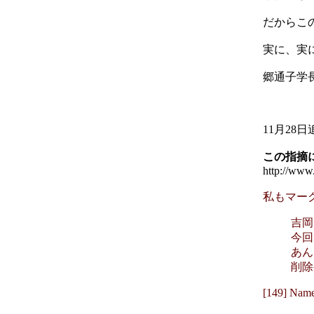
だからこ
実に、実
郷通子学
11月2
この指摘
http://www
私もマークされ
吉岡
今回
あん
削除
[149] Na