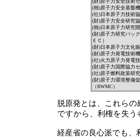
(財)原子力安全技術セ
(独)原子力安全基盤機
(社)日本原子力技術協
(財)原子力安全研究協
(独)日本原子力研究
(財)原子力研究バッ
ＥＣ）
(財)日本原子力文化
(財)原子力発電技術
(社)火力原子力発電技
(財)原子力国際協力セ
(社)原子燃料政策研究会
(財)原子力環境整備
（RWMC）
脱原発とは、これらの
ですから、利権を失う
経産省の良心派でも、