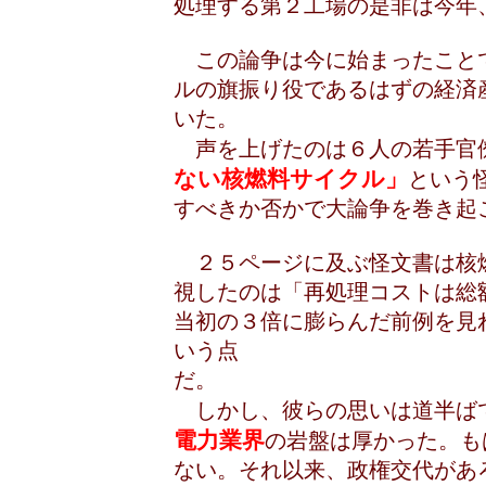
処理する第２工場の是非は今
この論争は今に始まったこと
ルの旗振り役であるはずの経済
いた。
声を上げたのは６人の若手官
ない核燃料サイクル」
という
すべきか否かで大論争を巻
２５ページに及ぶ怪文書は核
視したのは「再処理コストは総
当初の３倍に膨らんだ前例を見
いう点
しかし、彼らの思いは道半ば
電力業界
の岩盤は厚かった。も
ない。それ以来、政権交代があ