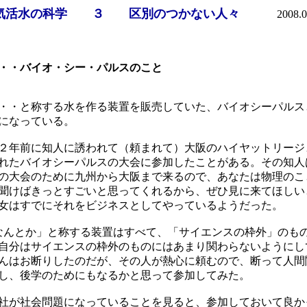
気活水の科学 ３ 区別のつかない人々
2008.0
・・バイオ・シー・パルスのこと
・・と称する水を作る装置を販売していた、バイオシーパルス
になっている。
２年前に知人に誘われて（頼まれて）大阪のハイヤットリージ
れたバイオシーパルスの大会に参加したことがある。その知人
の大会のために九州から大阪まで来るので、あなたは物理のこ
聞けばきっとすごいと思ってくれるから、ぜひ見に来てほしい
女はすでにそれをビジネスとしてやっているようだった。
なんとか」と称する装置はすべて、「サイエンスの枠外」のも
自分はサイエンスの枠外のものにはあまり関わらないようにし
んはお断りしたのだが、その人が熱心に頼むので、断って人間
し、後学のためにもなるかと思って参加してみた。
社が社会問題になっていることを見ると、参加しておいて良か