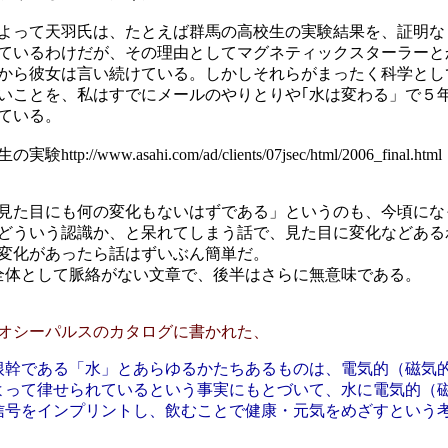
よって天羽氏は、たとえば群馬の高校生の実験結果を、証明な
ているわけだが、その理由としてマグネティックスターラーと
から彼女は言い続けている。しかしそれらがまったく科学とし
いことを、私はすでにメールのやりとりや｢水は変わる」で５
ている。
ttp://www.asahi.com/ad/clients/07jsec/html/2006_final.html
見た目にも何の変化もないはずである」というのも、今頃にな
どういう認識か、と呆れてしまう話で、見た目に変化などある
変化があったら話はずいぶん簡単だ。
全体として脈絡がない文章で、後半はさらに無意味である。
オシーパルスのカタログに書かれた、
根幹である「水」とあらゆるかたちあるものは、電気的（磁気
よって律せられているという事実にもとづいて、水に電気的（
信号をインプリントし、飲むことで健康・元気をめざすという
。