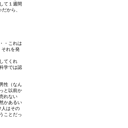
して１週間
○だから、
・・これは
、それを発
してくれ
科学では認
男性（なん
っと以前か
売れない
然かあるい
け人はその
うことだっ