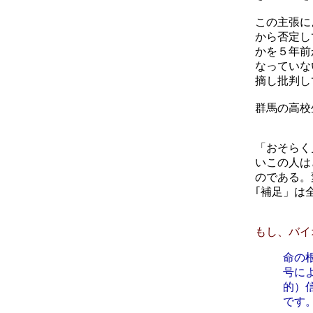
この主張に
から否定し
かを５年前
なっていな
摘し批判し
群馬の高校生の実験h
「おそらく
いこの人は
のである。
｢補足」は
もし、バイ
命の
号に
的）
です