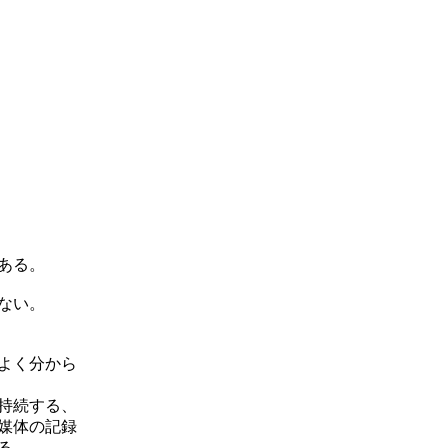
ある。
ない。
よく分から
持続する、
媒体の記録
る。