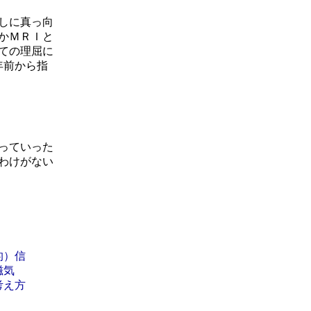
しに真っ向
かＭＲＩと
ての理屈に
年前から指
っていった
わけがない
的）信
磁気
考え方