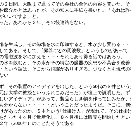
の２日間、大阪まで通ってその会社の全体の内容を聞いた。そ
お節介かとは思ったが、その知人に手紙を書いた。「あれは詐
がいいですよ」と。
った。あれから２年、その後連絡もない。
場を生成し、その磁場を水に印加すると、水が少し変わる・・
してある。そして、｢臓器ごとの周波数」というものがあって
の電磁波を水に加える・・・それもあり得る話ではあろう。
の水を飲むと、その水がその特定の臓器の疾患や不具合を改善
・という話は、そこから飛躍がありすぎる。少なくとも現代の
ない。
ず、その装置のアイディアを出した、という60代のＳ井という
元は大学の教授というふれこみだった）が壇上で説明した。ず
しいアイディア」があって、製品らしき物を作ってはみたが、
も分からない・・・・・ということだったようだ。そこに、偶
けがあったのか、Ｓ本という｢仕掛け人」が現れて、その仕掛
をたった４ヶ月で量産化し、８ヶ月後には販売を開始したとい
２年（2000年）のことだそうである