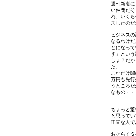
週刊新潮に
い仲間だそ
れ、いくら
スしたのだ
ビジネスの
なるわけだ
とになって
す」という
しょ？だか
た。
これだけ聞
万円も先行
うところだ
なもの・・
ちょっと驚
と思ってい
正直な人で
おそらくＳ