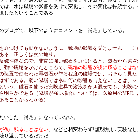
では、水は磁場の影響を受けて変化し、その変化は持続する。
憶したということである。
のブログで、以下のようにコメントを「補足」している。
を近づけても動かないように、磁場の影響を受けません」 こ
ある。正しくは次の通り。
反磁性体なので、非常に強い磁石を近づけると、磁石から遠ざ
、強い磁場をかけたところで、
磁場の影響が後に残ることはな
の装置で使われた電磁石が作る程度の磁場では、おそらく見た
はずである。弱い磁場では水に何の影響も与えないことは、マ
という、磁石を使った実験道具で溶液をかき混ぜても、実験に
ら明らかである（磁場が強い場合については、医療用のMRIに
あることからわかる）。
たいした「補足」になっていない。
が後に残ることはない
、などと相変わらず｢証明無し､実験な
繰り返しているだけだ。