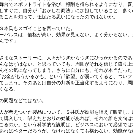
舞台でスポットライトを浴び、報酬も得られるようになり、喜
しすぐに、自分が「おかしな商法」に加担していること、多く
ることを知って、忸怩たる思いになったのではないか。
Ｓ本氏もスゴイことを言っていた。
ーパルスは、価格が高い、効果が見えない、よく分からない。
んです」
さまなストーリーに、人々がつぎからつぎにひっかかるのであ
んなはずはない、と思っていても、周囲がそれを信じて盛り上
んその気になってしまう。さらに自分にも、それが本当だった
｢お金がもうかるかも」という｢欲望」が湧いてくると、ついフ
てしまう。そのあとは自分の判断を正当化するようになり、周
くなる。
の問題などではない。
人が考えついた製品について、Ｓ井氏が効能を唱えて販売し、
て購入して、唱えたとおりの効能があれば、それで誰も文句は
こるのか」という科学的な説明は、ビジネスにおいて必須では
あればベターだろうが、なければなくても構わない。効能がな