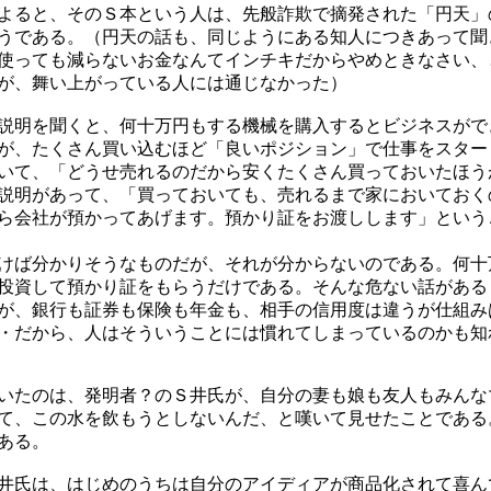
よると、そのＳ本という人は、先般詐欺で摘発された「円天」
うである。（円天の話も、同じようにある知人につきあって聞
使っても減らないお金なんてインチキだからやめときなさい、
が、舞い上がっている人には通じなかった）
説明を聞くと、何十万円もする機械を購入するとビジネスがで
が、たくさん買い込むほど「良いポジション」で仕事をスター
いて、「どうせ売れるのだから安くたくさん買っておいたほう
説明があって、「買っておいても、売れるまで家においておく
ら会社が預かってあげます。預かり証をお渡しします」という
けば分かりそうなものだが、それが分からないのである。何十
投資して預かり証をもらうだけである。そんな危ない話がある
が、銀行も証券も保険も年金も、相手の信用度は違うが仕組み
・だから、人はそういうことには慣れてしまっているのかも知
いたのは、発明者？のＳ井氏が、自分の妻も娘も友人もみんな
て、この水を飲もうとしないんだ、と嘆いて見せたことである
ある。
井氏は、はじめのうちは自分のアイディアが商品化されて喜ん