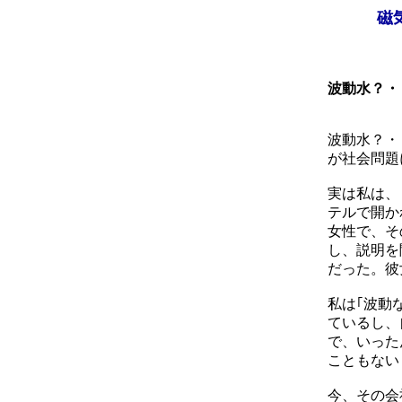
磁
波動水？・
波動水？・
が社会問題
実は私は、
テルで開か
女性で、そ
し、説明を
だった。彼
私は｢波動
ているし、
で、いった
こともない
今、その会