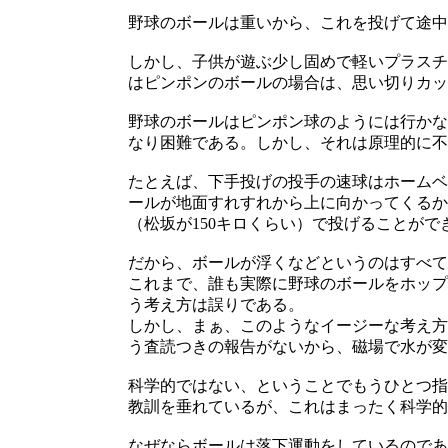
野球のボールは重いから、これを投げて途中
しかし、子供が遊ぶ少し固めで軽いプラスチ
はピンポンのボールの場合は、思い切りカッ
野球のボールはピンポン球のようには行かな
なり困難である。しかし、それは原理的に不
たとえば、下手投げの投手の速球はホームベ
ールが地面すれすれから上に向かってくるか
（松坂が150キロくらい）で投げることが
だから、ボールが浮くなどというのはすべて
これまで、誰も実際に野球のボールをホップ
う考え方は誤りである。
しかし、まぁ、このようなイージーな考え方
う査読つきの報告がないから、磁場で水が変
科学的ではない、ということでもうひとつ指
教訓を垂れているが、これはまったく科学的
なぜならボールは落下運動をしているのであ