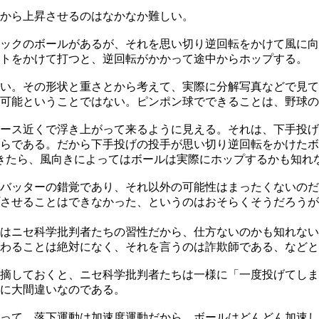
から上昇させるのはなかなか難しい。
ックのボールがあるが、それを思い切り逆回転をかけて風に向
トをかけて打つと、逆回転がかかって途中からホップする。
い。その形状と重さとから考えて、実際に分解写真などで見て
可能ということではない。ピンポン球でできることは、野球の
ース近くで浮き上がって来るように見える。それは、下手投げ
らである。だから下手投げの投手が思い切り逆回転をかけたボ
できたら、風向きによってはボールは実際にホップするかも知れ
バッターの錯覚であり、それ以外の可能性はまったくないのだ
させることはできなかった、というのはおそらくそうだろうが
はニセ科学批判者たちの習性だから、仕方ないのかも知れない
わることは絶対になく、それを言うのは詐欺師である、などと
摘しておくと、ニセ科学批判者たちは一様に「一度投げてしま
に大間違いなのである。
って、落下運動は加速度運動だから、ボールはどんどん加速し