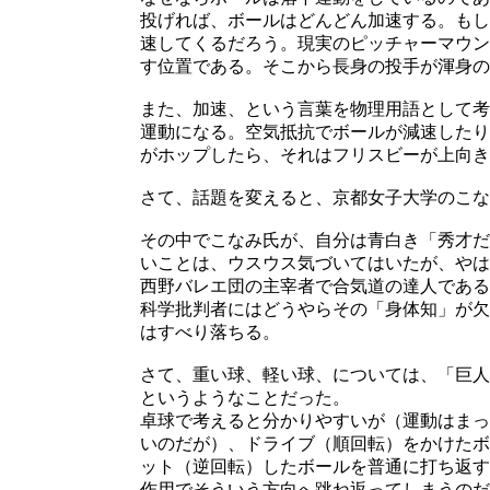
投げれば、ボールはどんどん加速する。もし
速してくるだろう。現実のピッチャーマウン
す位置である。そこから長身の投手が渾身の
また、加速、という言葉を物理用語として考
運動になる。空気抵抗でボールが減速したり
がホップしたら、それはフリスビーが上向き
さて、話題を変えると、京都女子大学のこな
その中でこなみ氏が、自分は青白き「秀才だ
いことは、ウスウス気づいてはいたが、やは
西野バレエ団の主宰者で合気道の達人である
科学批判者にはどうやらその「身体知」が欠
はすべり落ちる。
さて、重い球、軽い球、については、「巨人
というようなことだった。
卓球で考えると分かりやすいが（運動はまっ
いのだが）、ドライブ（順回転）をかけたボ
ット（逆回転）したボールを普通に打ち返す
作用でそういう方向へ跳ね返ってしまうのだ