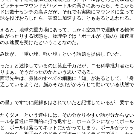
ピッチャーマウンドが10メートルの高さにあったら、そこか
ドは数十センチの高さだが、それでも実際にマウンドに立って
球を投げおろしたら、実際に加速することもあると思われる。
えると、地球の重力場にあって、しかも空気中で運動する物体
曲がったりする状態を、物理学では「ボールが（負の）加速度
の加速度を受けたということなのだ。
み氏が、「重い球、軽い球」という話題を提供していた。
った」と述懐しているのは笑止千万だが、ニセ科学批判者たち
りまぁ、そうだったのかという思いである。
西野先生は、身体のすべての細胞に「知」があるとして、「身
乏しているようだ。脳みそだけがかろうじて動いている状態で
の星」ですでに謎解きはされていたと記憶しているが、要する
たくダメ、という連中には、その分かりやすい話が分からない
ールを普通に平面的に打ち返すと、ホームランになってボール
と、ボールは落ちてネットにかかってしまう。ボールがラケッ
。だから、相手からのドライブボールはドライブで返し、カッ