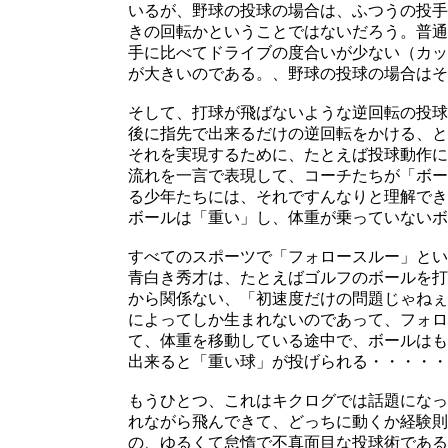
いるが、野球の投球の場合は、ふつうの投手
きの回転かということではないだろう。普通
手に比べてドライブの度合いが少ない（カッ
が大きいのである。、野球の投球の場合はそ
そして、打球が飛ばないような逆回転の投球
後に指先で出来るだけの逆回転をかける、と
それを実現するために、たとえば投球動作に
流れを一言で表現して、コーチたちが「ボー
る少年たちには、それですんなりと理解でき
ボールは「重い」し、体重が乗っていないボ
すべてのスポーツで「フォロースルー」とい
青白き秀才は、たとえばゴルフのボールを打
から関係ない、「初速度だけの問題じゃねぇ
によってしか生まれないのであって、フォロ
て、体重を移動している途中で、ボールはも
出来ると「重い球」が投げられる・・・・・
もうひとつ、これはキクログでは話題になっ
れながら飛んできて、どっちに動くか経験則
の、ゆるくて怠惰で不真面目な投球術である