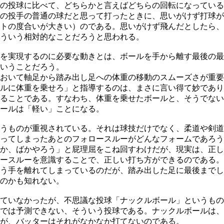
の投球に比べて、どちらかと言えばどちらの回転になっている
の投手の普通の球だと思って打ったときに、思いがけず打球が
トの度合いが大きい）のである。思いがけず飛んだとしたら、
ういう相対的なことだろうと思われる。
を実現するのに必要な動きとは、ボールを手から離す最後の最
いうことだろう。
おいて軸足から踏み出し足への体重の移動のスムーズさが重要
ルに体重を乗せろ」と指導するのは、まさに言い得て妙であり
ることである。すなわち、体重を乗せたボールと、そうでない
ールは「軽い」ことになる。
うものが重視されている。それは球技だけでなく、柔道や剣道
ってしまったあとのフォロースルーがどんなフォームであろう
か、ばかやろう」と屁理屈をこね回すわけだが、現実は、正し
ースルーを意識することで、正しい打ち方ができるのである。
う手を離れてしまっているのだが、踏み出した足に最後までし
のかも知れない。
ていなかったが、不思議な投球「ナックルボール」というもの
では予測できない、そういう投球である。ナックルボールは、
が、バッターはそれがなかなか打てないのである。