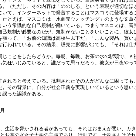
る。（ただし、その内容は「ののしる」という表現が適切なほ
ていて、インターネットで発言することはマスコミに登場する
。たとえば、マスコミは「水商売ウォッチング」のような文章
ういう常識的な自己規制が働いている。つまりマスコミは、審
自己規制が必要なのだが、規制がないことをいいことに、彼女
を張って、「お前の知識は高校生以下だ」「こんな製品、買い
は行われている。その結果、販売に影響が出ても、「それは仕
同じことをしたらどうか。毎朝、毎晩、お茶の水の駅頭で、Ａ
も気狂いじみていると、誰だって思うだろう。彼女が日夜やっ
許されると考えている。批判されたその人がどんなに困っても
だ。その背景に、自分が社会正義を実現しいているという思い
う誤った認識がある。
2月
、生活を脅かされる者があっても、それはおまえが悪い、カタ
とお茶の水女子大学の主張であり、行動です。天羽さんはそれ