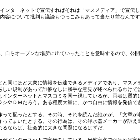
インターネットで宣伝すればそれは「マスメディア」で宣伝し
内容について批判も議論もつっこみもあって当たり前なんです
、自らオープンな場所に出ていったことを意味するので、公開
どと同じほど大衆に情報を伝達できるメディアであり、マスメ
厳しい規制があって誰彼なしに勝手な意見が述べられるわけで
はインターネットとマスコミを同一視しているが、両者は質的
ラシやＤＭだろう。ある程度大量に、かつ自由に情報を発信で
作って配ったとする。その時、それを読んだ誰かが、「文章が
作ってまいたとする。その行為は、その浄水器メーカーが訴え
れるならば、社会的に大きな問題になるはずだ。
ーがインターネットで宣伝をしている。当然実名でなければ宣