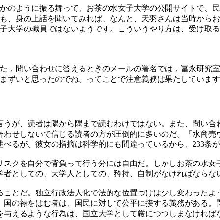
かのように振る舞って、お茶の水女子大学の公開サイトで、民
も、身の上話を聞いてみれば、なんと、天羽さんは当時からお
子大学の職員ではないようです。こういうやり方は、受け取る
た，問い合わせに答えるときのメールの署名では，冨永研究室
まずいと思ったのでね。ってことで注意義務は果たしています
言うが、読者は隅から隅まで読むわけではない。また、問い合
合わせしないで信じる読者の方が圧倒的に多いのだ。「水商売
べるが、彼女の指摘は科学的にも間違っているから、233条
リスクを自分で背負って行う分には自由だ。しかしお茶の水女
学者としての、大学人としての、矜持、自制がなければならな
ることだ。独立行政法人化で法的な位置づけは少し変わったよ
、国の禄をはむ者は、国民に対して公平に接する義務がある。
を与えるような行為は、国立大学として厳につつしまなければ