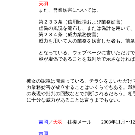
天羽
また、営業妨害については、
第２３３条（信用毀損および業務妨害）
虚偽の風説を流布し、または偽計を用いて、
第２３４条（威力業務妨害）
威力を用いて人の業務を妨害した者も、前条
となっている。ウェブページに書いただけで
容が虚偽であることを裁判所で示さなければ
彼女の認識は間違っている。チラシをまいただけ
力業務妨害が成立することはいくらでもある。裁
の表現や批判の回数などで判断されるだろう。相
に十分な威力があることは言うまでもない。
吉岡
／
天羽
往復メール 2003年11月〜1
吉岡