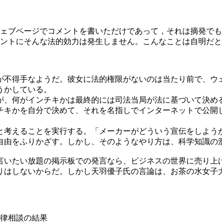
ェブページでコメントを書いただけであって，それは摘発でも
ントにそんな法的効力は発生しません。こんなことは自明だと
が不得手なようだ。彼女に法的権限がないのは当たり前で、ウ
うかしている。
が、何がインチキかは最終的には司法当局が法に基づいて決め
チキかを自分で決めて、それを名指しでインターネットで公開
と考えることを実行する。「メーカーがどういう宣伝をしよう
自由をふりかざす。しかし、そのようなやり方は、科学知識の
言いたい放題の掲示板での発言なら、ビジネスの世界に売り上
りはしないからだ。しかし天羽優子氏の言論は、お茶の水女子
律相談の結果