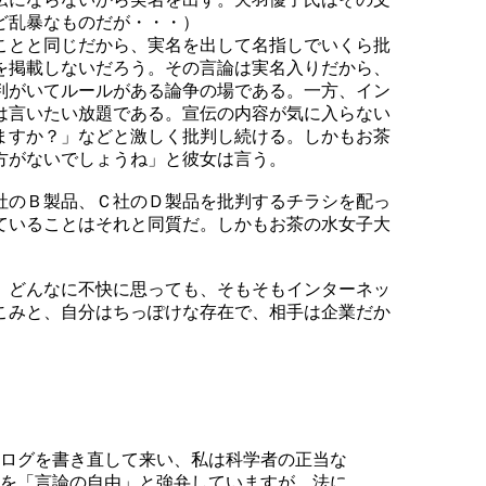
ど乱暴なものだが・・・）
ことと同じだから、実名を出して名指しでいくら批
を掲載しないだろう。その言論は実名入りだから、
判がいてルールがある論争の場である。一方、イン
は言いたい放題である。宣伝の内容が気に入らない
ますか？」などと激しく批判し続ける。しかもお茶
方がないでしょうね」と彼女は言う。
社のＢ製品、Ｃ社のＤ製品を批判するチラシを配っ
ていることはそれと同質だ。しかもお茶の水女子大
、どんなに不快に思っても、そもそもインターネッ
こみと、自分はちっぽけな存在で、相手は企業だか
ログを書き直して来い、私は科学者の正当な
を「言論の自由」と強弁していますが、法に