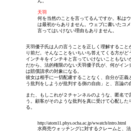
ん。
天羽
何を当然のことを言ってるんですか。私はウ
は最初からありません。ウェブに書いたコメ
言ってはいけない理由もありません。
天羽優子氏は人の言うことを正しく理解すること
り前だ。そんなことをいちいち答えてくる方がど
インチキをインチキと言っていけないこともない
だから、法的権限のない天羽優子氏が、何がイン
は賠償請求の対象になる。
彼女は相手に一切配慮することなく、自分が正義
う批判をしようが批判する側の自由」と、言論の
また、もしこれが２チャンネルのような、匿名で
う。顧客がそのような批判を真に受けて心配した
る。
http://atom11.phys.ocha.ac.jp/wwatch/intro.html
水商売ウォッチングに対するクレームと、法