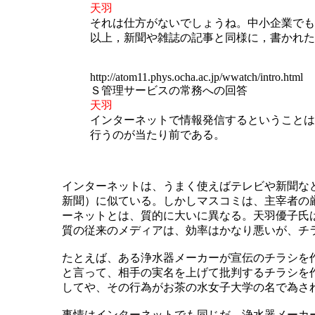
天羽
それは仕方がないでしょうね。中小企業でも
以上，新聞や雑誌の記事と同様に，書かれた
http://atom11.phys.ocha.ac.jp/wwatch/intro.html
Ｓ管理サービスの常務への回答
天羽
インターネットで情報発信するということは
行うのが当たり前である。
インターネットは、うまく使えばテレビや新聞な
新聞）に似ている。しかしマスコミは、主宰者の
ーネットとは、質的に大いに異なる。天羽優子氏
質の従来のメディアは、効率はかなり悪いが、チ
たとえば、ある浄水器メーカーが宣伝のチラシを
と言って、相手の実名を上げて批判するチラシを
してや、その行為がお茶の水女子大学の名で為さ
事情はインターネットでも同じだ。浄水器メーカ