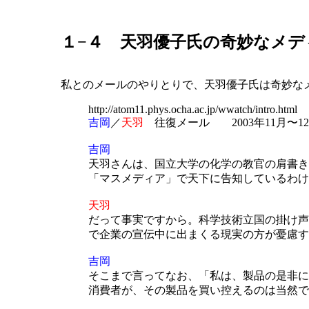
１−４ 天羽優子氏の奇妙なメデ
私とのメールのやりとりで、天羽優子氏は奇妙な
http://atom11.phys.ocha.ac.jp/wwatch/intro.html
吉岡
／
天羽
往復メール 2003年11月〜1
吉岡
天羽さんは、国立大学の化学の教官の肩書き
「マスメディア」で天下に告知しているわけ
天羽
だって事実ですから。科学技術立国の掛け声
で企業の宣伝中に出まくる現実
吉岡
そこまで言ってなお、「私は、製品の是非に
消費者が、その製品を買い控えるのは当然で