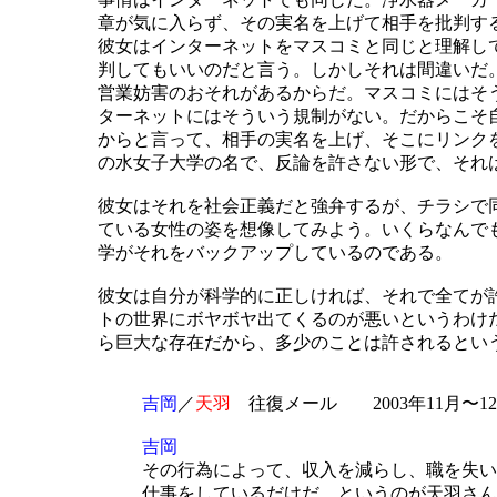
章が気に入らず、その実名を上げて相手を批判す
彼女はインターネットをマスコミと同じと理解し
判してもいいのだと言う。しかしそれは間違いだ
営業妨害のおそれがあるからだ。マスコミにはそ
ターネットにはそういう規制がない。だからこそ
からと言って、相手の実名を上げ、そこにリンク
の水女子大学の名で、反論を許さない形で、それ
彼女はそれを社会正義だと強弁するが、チラシで
ている女性の姿を想像してみよう。いくらなんで
学がそれをバックアップしているのである。
彼女は自分が科学的に正しければ、それで全てが
トの世界にボヤボヤ出てくるのが悪いというわけ
ら巨大な存在だから、多少のことは許されるとい
吉岡
／
天羽
往復メール 2003年11月〜1
吉岡
その行為によって、収入を減らし、職を失い
仕事をしているだけだ、というのが天羽さん